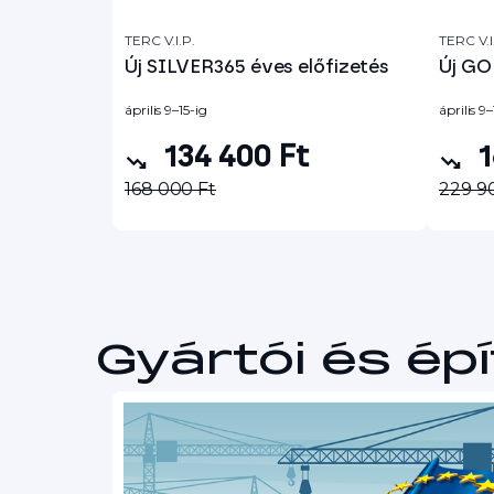
TERC V.I.P.
TERC V.I
Új SILVER365 éves előfizetés
Új GO
április 9–15-ig
április 9–
134 400 Ft
1
168 000 Ft
229 9
Gyártói és ép