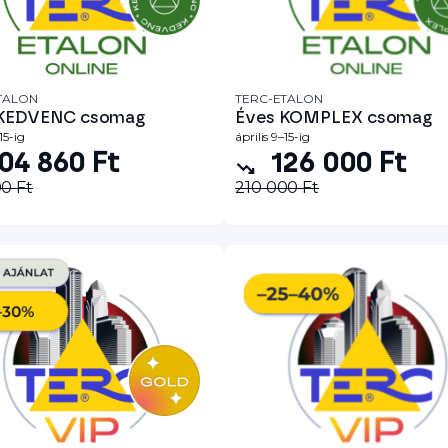
TALON
TERC-ETALON
 KEDVENC csomag
Éves KOMPLEX csomag
15-ig
április 9–15-ig
04 860 Ft
126 000 Ft
0 Ft
210 000 Ft