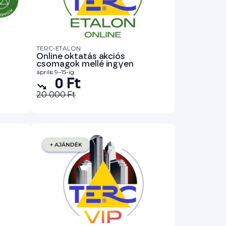
TERC-ETALON
Online oktatás akciós
csomagok mellé ingyen
április 9–15-ig
0 Ft
20 000 Ft