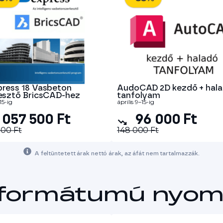
ress 18 Vasbeton
AudoCAD 2D kezdő + hal
esztő BricsCAD-hez
tanfolyam
15-ig
április 9–15-ig
 057 500 Ft
96 000 Ft
000 Ft
148 000 Ft
A feltüntetett árak nettó árak, az áfát nem tartalmazzák.
formátumú nyom