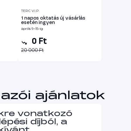
TERC V.I.P.
1 napos oktatás új vásárlás
esetén ingyen
április 9–15-ig
0 Ft
20 000 Ft
azói ajánlatok
ekre vonatkozó
épési díjból, a
 kívánt