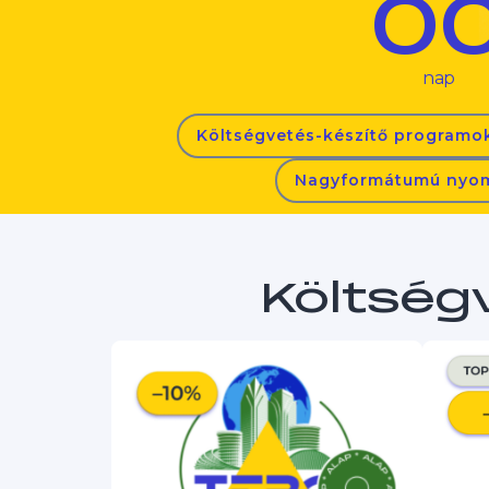
0
nap
Költségvetés-készítő programok
Nagyformátumú nyo
Költség