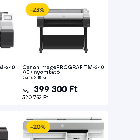
M-240
Canon imagePROGRAF TM-340
A0+ nyomtató
április 9–15-ig
399 300 Ft
520 762 Ft