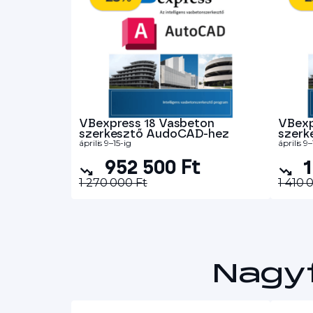
VBexpress 18 Vasbeton
VBexp
szerkesztő AudoCAD-hez
szerk
április 9–15-ig
április 9–
952 500 Ft
1
1 270 000 Ft
1 410 
Nagy