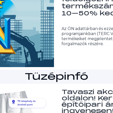
termékszá
10–50% ke
Az ÖN adattárban és ezze
programjainkban (TERC V
termékeiket megjelentetni
forgalmazók részére.
Tüzépinfó
Tavaszi akc
oldalon! Ker
építőipari 
ingyenesen