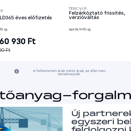
TERC V.I.P.
.P.
Felzárkóztató frissítés,
verzióváltás
LD365 éves előfizetés
15-ig
április 9
–
15-ig
60 930 Ft
00 Ft
A feltüntetett árak nettó árak, az áfát nem
tartalmazzák.
ítőanyag-forgalm
Új partner
egyszeri bel
feldolgozni