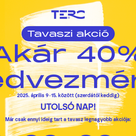
Tavaszi akció
Akár 40
edvezmé
2025. április 9
–
15. között (szerdától keddig)
UTOLSÓ NAP!
Már csak ennyi ideig tart a tavasz legnagyobb akciója: