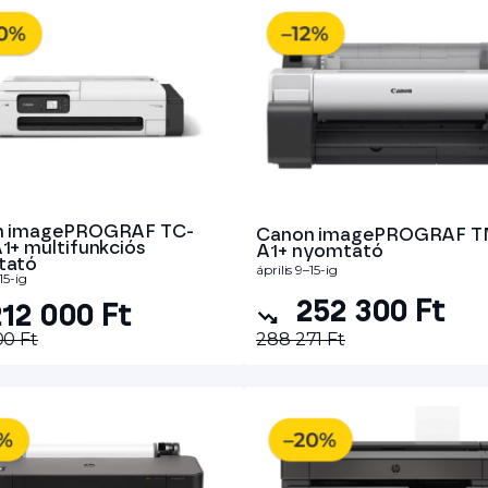
n imagePROGRAF TC-
Canon imagePROGRAF T
1+ multifunkciós
A1+ nyomtató
tató
április 9–15-ig
15-ig
252 300 Ft
12 000 Ft
00 Ft
288 271 Ft