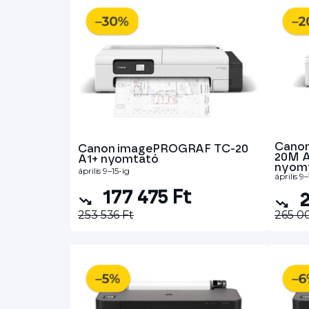
Cano
Canon imagePROGRAF TC-20
20M A
A1+ nyomtató
nyom
április 9–15-ig
április 9–
177 475 Ft
2
253 536 Ft
265 0