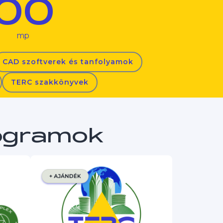
00
mp
CAD szoftverek és tanfolyamok
TERC szakkönyvek
rogramok