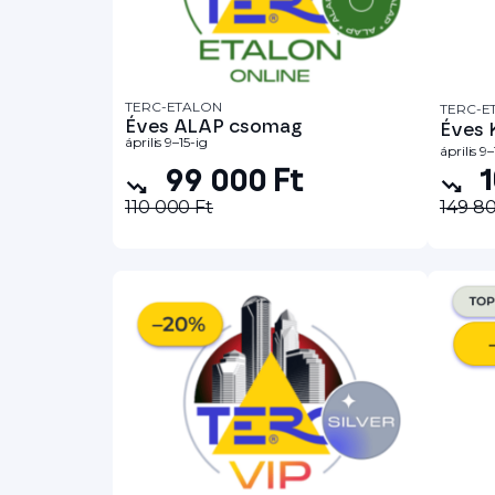
TERC-ETALON
TERC-E
Éves ALAP csomag
Éves
április 9–15-ig
április 9–
1
99 000 Ft
110 000 Ft
149 80