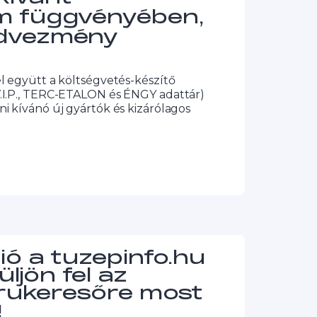
m függvényében,
dvezmény
l együtt a költségvetés-készítő
.I.P., TERC-ETALON és ÉNGY adattár)
 kívánó új gyártók és kizárólagos
ió a tuzepinfo.hu
üljön fel az
árukeresőre most
!