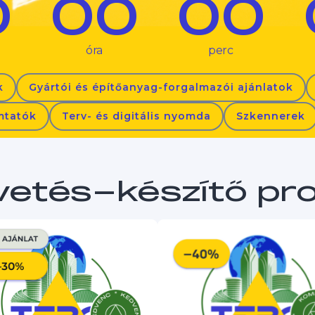
0
00
00
óra
perc
​
Gyártói és építőanyag-forgalmazói ajánlatok
mtatók
Terv- és digitális nyomda
Szkennerek
vetés-készítő p