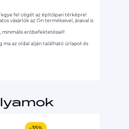
gye fel cégét az építőipari térképre!
tos vásárlók az Ön termékeivel, áraival is
t, minimális erőbefektetéssel!
g ma az oldal alján található űrlapot és
olyamok